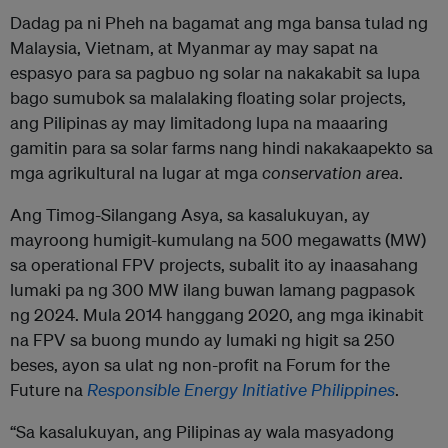
Dadag pa ni Pheh na bagamat ang mga bansa tulad ng
Malaysia, Vietnam, at Myanmar ay may sapat na
espasyo para sa pagbuo ng solar na nakakabit sa lupa
bago sumubok sa malalaking floating solar projects,
ang Pilipinas ay may limitadong lupa na maaaring
gamitin para sa solar farms nang hindi nakakaapekto sa
mga agrikultural na lugar at mga
conservation
area
.
Ang Timog-Silangang Asya, sa kasalukuyan, ay
mayroong humigit-kumulang na 500 megawatts (MW)
sa operational FPV projects, subalit ito ay inaasahang
lumaki pa ng 300 MW ilang buwan lamang pagpasok
ng 2024. Mula 2014 hanggang 2020, ang mga ikinabit
na FPV sa buong mundo ay lumaki ng higit sa 250
beses, ayon sa ulat ng non-profit na Forum for the
Future na
Responsible Energy Initiative Philippines
.
“Sa kasalukuyan, ang Pilipinas ay wala masyadong