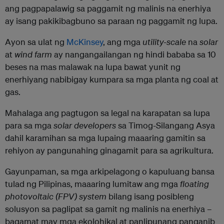
ang pagpapalawig sa paggamit ng malinis na enerhiya
ay isang pakikibagbuno sa paraan ng paggamit ng lupa.
Ayon sa ulat ng
McKinsey
, ang mga
utility-scale
na
solar
at
wind farm
ay nangangailangan ng hindi bababa sa 10
beses na mas malawak na lupa bawat yunit ng
enerhiyang nabibigay kumpara sa mga planta ng coal at
gas.
Mahalaga ang pagtugon sa legal na karapatan sa lupa
para sa mga
solar developers
sa Timog-Silangang Asya
dahil karamihan sa mga lupaing maaaring gamitin sa
rehiyon ay pangunahing ginagamit para sa agrikultura.
Gayunpaman, sa mga arkipelagong o kapuluang bansa
tulad ng Pilipinas, maaaring lumitaw ang mga
floating
photovoltaic (FPV) system
bilang isang posibleng
solusyon sa paglipat sa gamit ng malinis na enerhiya –
bagamat may mga ekolohikal at panlipunang panganib