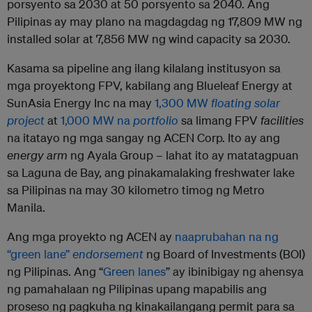
porsyento sa 2030 at 50 porsyento sa 2040. Ang
Pilipinas ay may plano na magdagdag ng 17,809 MW ng
installed solar at 7,856 MW ng wind capacity sa 2030.
Kasama sa pipeline ang ilang kilalang institusyon sa
mga proyektong FPV, kabilang ang Blueleaf Energy at
SunAsia Energy Inc na may
1,300 MW
floating solar
project
at
1,000 MW na
portfolio
sa limang FPV
facilities
na itatayo ng mga sangay ng ACEN Corp. Ito ay ang
energy
arm
ng Ayala Group – lahat ito ay matatagpuan
sa Laguna de Bay, ang pinakamalaking freshwater lake
sa Pilipinas na may 30 kilometro timog ng Metro
Manila.
Ang mga proyekto ng ACEN ay
naaprubahan na ng
“green lane”
endorsement
ng Board of Investments (BOI)
ng Pilipinas. Ang “
Green lanes
” ay ibinibigay ng ahensya
ng pamahalaan ng Pilipinas upang mapabilis ang
proseso ng pagkuha ng kinakailangang permit para sa