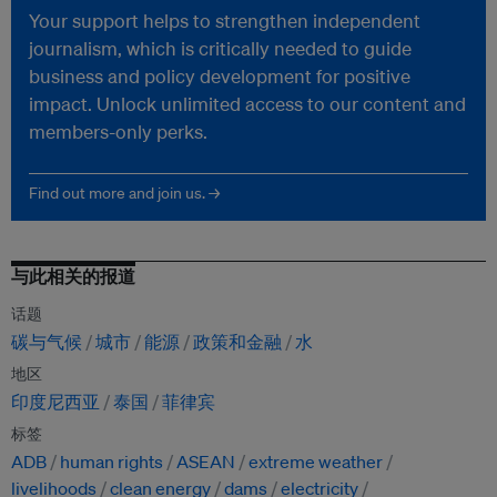
Your support helps to strengthen independent
journalism, which is critically needed to guide
business and policy development for positive
impact. Unlock unlimited access to our content and
members-only perks.
Find out more and join us. →
与此相关的报道
话题
碳与气候
城市
能源
政策和金融
水
地区
印度尼西亚
泰国
菲律宾
标签
ADB
human rights
ASEAN
extreme weather
livelihoods
clean energy
dams
electricity