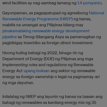
wind facilities ay nag-aambag lamang ng
1.4 porsyento
.
Gayunpaman, sa pagpapatupad ng agresibong
National
Renewable Energy Programme (NREP)
ng bansa,
mabilis na umangat ang Pilipinas bilang may
pinakamalaking
renewable energy development
pipeline
sa Timog-Silangang Asya sa pamamagitan ng
pagbibigay insentibo sa
foreign direct investment
.
Noong huling bahagi ng 2022, binago rin ng
Department of Energy (DOE) ng Pilipinas ang mga
implementing rules and regulations
ng Renewable
Energy Act
upang buksan
ang sektor ng
renewable
energy
sa
foreign ownership
o legal na pagmamay-ari
ng mga dayuhan.
Inilalatag ng NREP ang layunin ng bansa na taasan ang
bahagi ng renewables sa kanilang energy mix ng 35