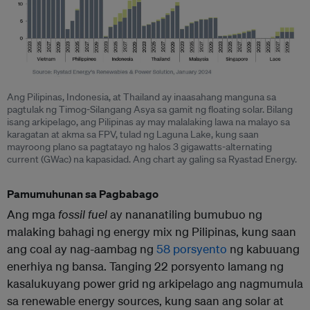
Ang Pilipinas, Indonesia, at Thailand ay inaasahang manguna sa
pagtulak ng Timog-Silangang Asya sa gamit ng floating solar. Bilang
isang arkipelago, ang Pilipinas ay may malalaking lawa na malayo sa
karagatan at akma sa FPV, tulad ng Laguna Lake, kung saan
mayroong plano sa pagtatayo ng halos 3 gigawatts-alternating
current (GWac) na kapasidad. Ang chart ay galing sa Ryastad Energy.
Pamumuhunan sa Pagbabago
Ang mga
fossil fuel
ay nananatiling bumubuo ng
malaking bahagi ng energy mix ng Pilipinas, kung saan
ang coal ay nag-aambag ng
58 porsyento
ng kabuuang
enerhiya ng bansa. Tanging 22 porsyento lamang ng
kasalukuyang power grid ng arkipelago ang nagmumula
sa renewable energy sources, kung saan ang solar at