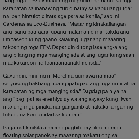
“Ang mga FPV ay maaaring magdulot ng banta sa mga
karapatan sa ibabaw ng tubig batay sa kabuuang lugar
na ipahihintulot o itatalaga para sa kanila,” sabi ni
Cardenas sa Eco-Business. “Maaaring kinakailangan
ang isang pag-aaral upang malaman o mai-takda ang
limitasyon kung gaano kalaking lugar ang maaaring
takpan ng mga FPV. Dapat din ditong isaalang-alang
ang bilang ng mga mangingisda at ang lugar kung saan
magkakaroon ng [panganganak] ng isda.”
Gayundin, hiniling ni Morel na gumawa ng mga”
seryosong hakbang upang ipatupad ang mga umiiral na
karapatan ng mga mangingisda.” Dagdag pa niya na
ang “paglipat sa enerhiya ay walang saysay kung iiwan
nito ang mga pinaka nanganganib at nakakailangan ng
tulong na komunidad sa lipunan.”
Bagamat kinikilala na ang pagbibigay lilim ng mga
floating solar panels ay maaaring makatulong sa