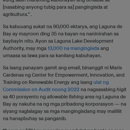
[nasabing anyong tubig para sa] pangingisda at
agrikultura.” .
Sa kabuuang sukat na 90,000 ektarya, ang Laguna de
Bay ay mayroon ding 35 na bayan na naninirahan sa
baybayin nito. Ayon sa Laguna Lake Development
Authority, may mga
13,000 na mangingisda
ang
umaasa sa lawa para sa kanilang kabuhayan.
Sa isang panayam gamit ang
email
, binanggit ni Maris
Cardenas ng Center for Empowerment, Innovation, and
Training on Renewable Energy ang isang
ulat ng
Commission on Audit noong 2022
na nagsasabing higit
sa 40 porsyento ng
allowable fishing area
ng Laguna de
Bay ay nakuha na ng mga pribadong korporasyon — na
siyang naglalagay sa mga mangingisdang may maliliit
na hanapbuhay sa panganib.