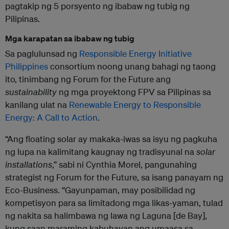
pagtakip ng 5 porsyento ng ibabaw ng tubig ng
Pilipinas.
Mga karapatan sa ibabaw ng tubig
Sa paglulunsad ng
Responsible Energy Initiative
Philippines
consortium noong unang bahagi ng taong
ito, tinimbang ng Forum for the Future ang
sustainability
ng mga proyektong FPV sa Pilipinas sa
kanilang ulat na
Renewable Energy to Responsible
Energy: A Call to Action
.
“Ang floating solar ay makaka-iwas sa isyu ng pagkuha
ng lupa na kalimitang kaugnay ng tradisyunal na
solar
installations
,” sabi ni Cynthia Morel, pangunahing
strategist ng Forum for the Future, sa isang panayam ng
Eco-Business. “Gayunpaman, may posibilidad ng
kompetisyon para sa limitadong mga likas-yaman, tulad
ng nakita sa halimbawa ng lawa ng Laguna [de Bay],
kung saan maraming kabuhayan ang umaasa sa