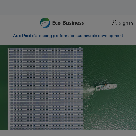
菜单
Sign in
Asia Pacific‘s leading platform for sustainable development
Southeast Asia currently only has around a total of 500 megawatts (MW)