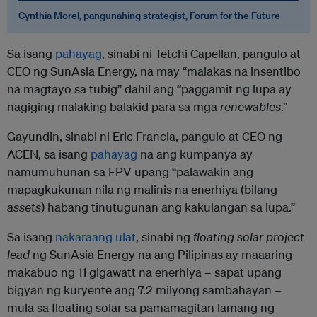
Cynthia Morel, pangunahing strategist, Forum for the Future
Sa isang
pahayag
, sinabi ni Tetchi Capellan, pangulo at
CEO ng SunAsia Energy, na may “malakas na insentibo
na magtayo sa tubig” dahil ang “paggamit ng lupa ay
nagiging malaking balakid para sa mga
renewables
.”
Gayundin, sinabi ni Eric Francia, pangulo at CEO ng
ACEN, sa isang
pahayag
na ang kumpanya ay
namumuhunan sa FPV upang “palawakin ang
mapagkukunan nila ng malinis na enerhiya (bilang
assets
) habang tinutugunan ang kakulangan sa lupa.”
Sa isang
nakaraang ulat
, sinabi ng
floating solar project
lead
ng SunAsia Energy na ang Pilipinas ay maaaring
makabuo ng 11 gigawatt na enerhiya – sapat upang
bigyan ng kuryente ang 7.2 milyong sambahayan –
mula sa floating solar sa pamamagitan lamang ng