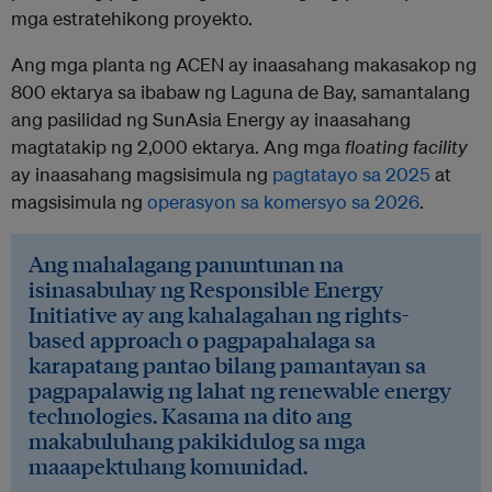
mga estratehikong proyekto.
Ang mga planta ng ACEN ay inaasahang makasakop ng
800 ektarya sa ibabaw ng Laguna de Bay, samantalang
ang pasilidad ng SunAsia Energy ay inaasahang
magtatakip ng 2,000 ektarya. Ang mga
floating facility
ay inaasahang magsisimula ng
pagtatayo sa 2025
at
magsisimula ng
operasyon sa komersyo sa 2026
.
Ang mahalagang panuntunan na
isinasabuhay ng Responsible Energy
Initiative ay ang kahalagahan ng rights-
based approach o pagpapahalaga sa
karapatang pantao bilang pamantayan sa
pagpapalawig ng lahat ng renewable energy
technologies. Kasama na dito ang
makabuluhang pakikidulog sa mga
maaapektuhang komunidad.