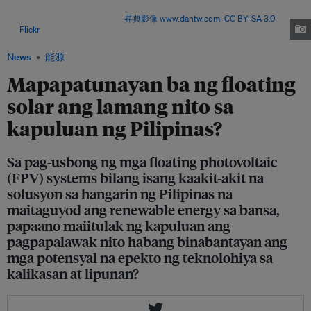
in operational FPV projects, but that capacity is expected to swell by 300
MW in early 2024 alone. Image:
昇典影像 www.dantw.com
,
CC BY-SA 3.0
,
via
Flickr
.
News
能源
Mapapatunayan ba ng floating
solar ang lamang nito sa
kapuluan ng Pilipinas?
Sa pag-usbong ng mga floating photovoltaic
(FPV) systems bilang isang kaakit-akit na
solusyon sa hangarin ng Pilipinas na
maitaguyod ang renewable energy sa bansa,
papaano maiitulak ng kapuluan ang
pagpapalawak nito habang binabantayan ang
mga potensyal na epekto ng teknolohiya sa
kalikasan at lipunan?