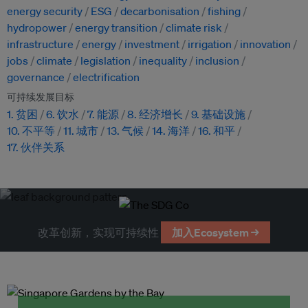
energy security
ESG
decarbonisation
fishing
hydropower
energy transition
climate risk
infrastructure
energy
investment
irrigation
innovation
jobs
climate
legislation
inequality
inclusion
governance
electrification
可持续发展目标
1. 贫困
6. 饮水
7. 能源
8. 经济增长
9. 基础设施
10. 不平等
11. 城市
13. 气候
14. 海洋
16. 和平
17. 伙伴关系
改革创新，实现可持续性
加入Ecosystem →