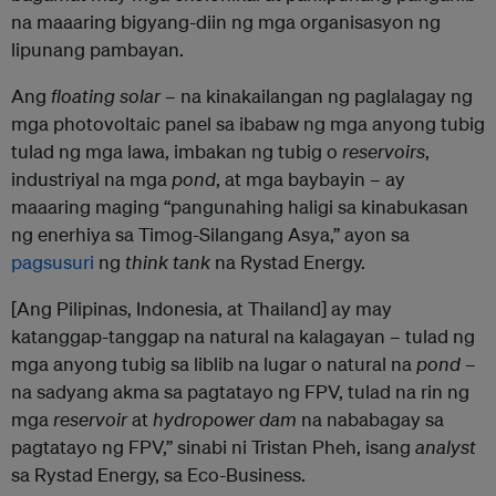
na maaaring bigyang-diin ng mga organisasyon ng
lipunang pambayan.
Ang
floating
solar
– na kinakailangan ng paglalagay ng
mga photovoltaic panel sa ibabaw ng mga anyong tubig
tulad ng mga lawa, imbakan ng tubig o
reservoirs
,
industriyal na mga
pond
, at mga baybayin – ay
maaaring maging “pangunahing haligi sa kinabukasan
ng enerhiya sa Timog-Silangang Asya,” ayon sa
pagsusuri
ng
think
tank
na Rystad Energy.
[Ang Pilipinas, Indonesia, at Thailand] ay may
katanggap-tanggap na natural na kalagayan – tulad ng
mga anyong tubig sa liblib na lugar o natural na
pond
–
na sadyang akma sa pagtatayo ng FPV, tulad na rin ng
mga
reservoir
at
hydropower dam
na nababagay sa
pagtatayo ng FPV,” sinabi ni Tristan Pheh, isang
analyst
sa Rystad Energy, sa Eco-Business.