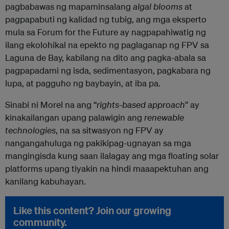
pagbabawas ng mapaminsalang
algal blooms
at
pagpapabuti ng kalidad ng tubig, ang mga eksperto
mula sa Forum for the Future ay nagpapahiwatig ng
ilang ekolohikal na epekto ng paglaganap ng FPV sa
Laguna de Bay, kabilang na dito ang pagka-abala sa
pagpapadami ng isda, sedimentasyon, pagkabara ng
lupa, at pagguho ng baybayin, at iba pa.
Sinabi ni Morel na ang “
rights-based approach
” ay
kinakailangan upang palawigin ang
renewable
technologies
, na sa sitwasyon ng FPV ay
nangangahuluga ng pakikipag-ugnayan sa mga
mangingisda kung saan ilalagay ang mga floating solar
platforms upang tiyakin na hindi maaapektuhan ang
kanilang kabuhayan.
Like this content? Join our growing
community.