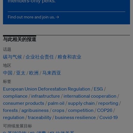
members-only perks.
Find out more and join us. →
与此相关的报道
话题
碳与气候
企业社会责任
粮食和农业
地区
中国
亚太
欧洲
马来西亚
标签
European Union Deforestation Regulation
ESG
compliance
infrastructure
international cooperation
consumer products
palm oil
supply chain
reporting
forests
agribusiness
crops
competition
COP26
regulation
traceability
business resilience
Covid-19
可持续发展目标