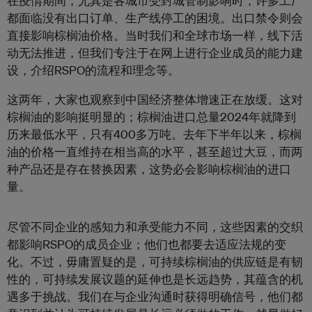
在疫情期间，尤其是各城市受封城管制影响时，许多工厂
都面临没有出口订单、生产线停工的困境。出口禁令则会
直接影响棕榈油价格。当时我们和全球市场一样，线下活
动无法推进，但我们专注于在网上进行企业成员的能力建
设，介绍RSPO的流程和理念等。
这两年，大家也观察到中国经济整体增速正在放缓。这对
棕榈油的影响挺明显的；棕榈油进口总量2024年就降到
历来最低水平，只有400多万吨。去年下半年以来，棕榈
油的价格一直维持在相当高的水平，甚至超过大豆，而两
种产品还是存在替换因素，这势必会影响棕榈油的进口
量。
尽管不同企业的感知力和承受能力不同，这些因素的交织
都影响RSPO的成员企业；他们也都要去适应法规的变
化。不过，毋庸置疑的是，
可持续棕榈油的供应链是有韧
性的，可持续发展议题的延伸也是长远趋势，其蕴含的机
遇多于挑战。我们在与企业沟通时获得明确信号，他们都