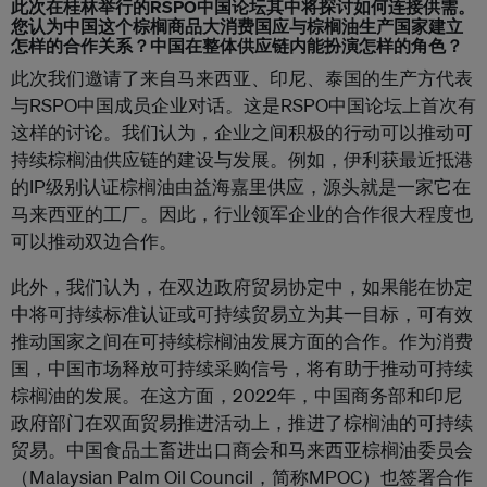
此次在桂林举行的RSPO中国论坛其中将探讨如何连接供需。
您认为中国这个棕榈商品大消费国应与棕榈油生产国家建立
怎样的合作关系？中国在整体供应链内能扮演怎样的角色？
此次我们邀请了来自马来西亚、印尼、泰国的生产方代表
与RSPO中国成员企业对话。这是RSPO中国论坛上首次有
这样的讨论。我们认为，企业之间积极的行动可以推动可
持续棕榈油供应链的建设与发展。例如，伊利获最近抵港
的IP级别认证棕榈油由益海嘉里供应，源头就是一家它在
马来西亚的工厂。因此，行业领军企业的合作很大程度也
可以推动双边合作。
此外，我们认为，在双边政府贸易协定中，如果能在协定
中将可持续标准认证或可持续贸易立为其一目标，可有效
推动国家之间在可持续棕榈油发展方面的合作。作为消费
国，中国市场释放可持续采购信号，将有助于推动可持续
棕榈油的发展。在这方面，2022年，中国商务部和印尼
政府部门在双面贸易推进活动上，推进了棕榈油的可持续
贸易。中国食品土畜进出口商会和马来西亚棕榈油委员会
（Malaysian Palm Oil Council，简称MPOC）也签署合作