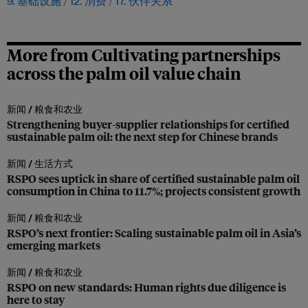
9. 基础设施
12. 消费
17. 伙伴关系
More from Cultivating partnerships
across the palm oil value chain
新闻 /
粮食和农业
Strengthening buyer-supplier relationships for certified
sustainable palm oil: the next step for Chinese brands
新闻 /
生活方式
RSPO sees uptick in share of certified sustainable palm oil
consumption in China to 11.7%; projects consistent growth
新闻 /
粮食和农业
RSPO’s next frontier: Scaling sustainable palm oil in Asia’s
emerging markets
新闻 /
粮食和农业
RSPO on new standards: Human rights due diligence is
here to stay