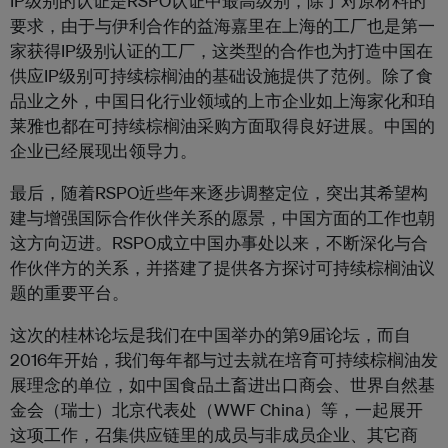
IP级别的认证是RSPO认证中最高级别，除了对原材料的
要求，由于与伊利合作的益海嘉里在上海的工厂也是第一
家获得IP级别认证的工厂，这类型的合作也为打造中国在
供应IP级别可持续棕榈油的基础设施提供了范例。除了食
品业之外，中国日化行业领域的上市企业如上海家化和珀
莱雅也都在可持续棕榈油采购方面取得良好进展。
中国的
企业已经展现出领导力。
最后，随着RSPO近些年来逐步调整定位，突出其希望构
建与增强国际合作伙伴关系的愿景，中国方面的工作也朝
这方向迈进。RSPO成立中国办事处以来，不断深化与合
作伙伴方的关系，并搭建了提供各方探讨可持续棕榈油议
题的重要平台。
这次的桂林论坛是我们在中国举办的第9届论坛，而自
2016年开始，我们每年都与过去就在培育可持续棕榈油发
展理念的单位，如中国食品土畜进出口商会、世界自然基
金会（瑞士）北京代表处（WWF China）等，一起展开
这项工作，召集供应链里的成员与非成员企业、其它商