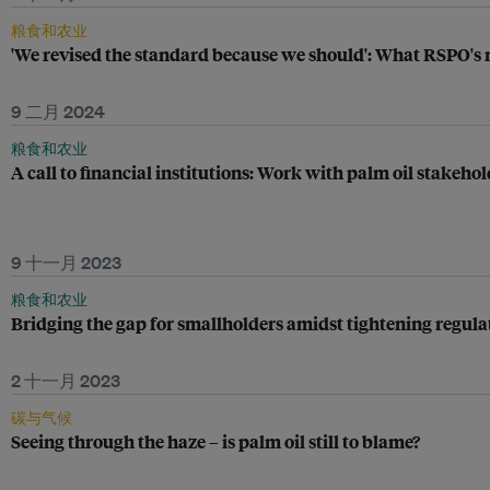
粮食和农业
'We revised the standard because we should': What RSPO's n
9 二月 2024
粮食和农业
A call to financial institutions: Work with palm oil stakehol
9 十一月 2023
粮食和农业
Bridging the gap for smallholders amidst tightening regula
2 十一月 2023
碳与气候
Seeing through the haze – is palm oil still to blame?