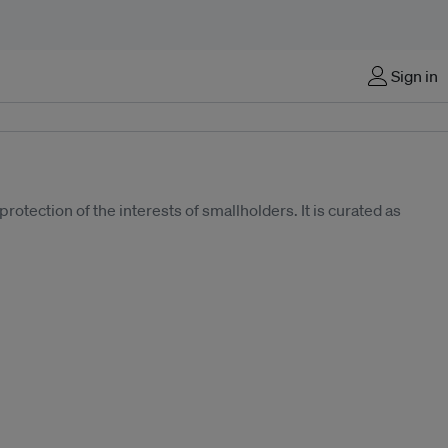
Sign in
rotection of the interests of smallholders. It is curated as