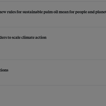
ew rules for sustainable palm oil mean for people and plane
ders to scale climate action
tions