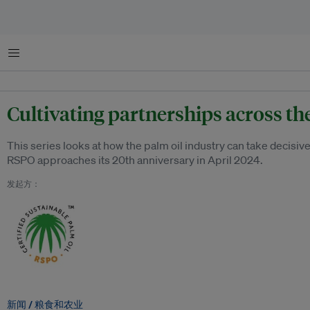
菜单
Cultivating partnerships across th
This series looks at how the palm oil industry can take decisive 
RSPO approaches its 20th anniversary in April 2024.
发起方：
新闻 /
粮食和农业