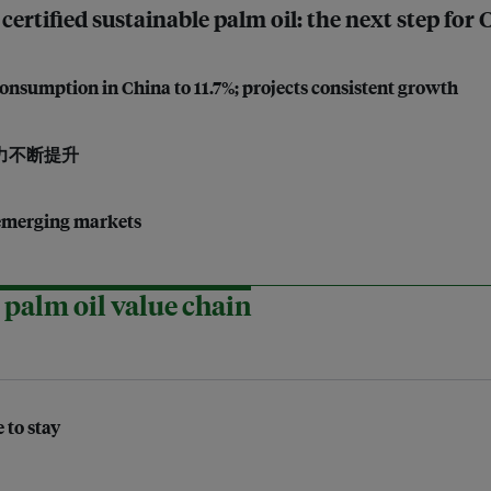
certified sustainable palm oil: the next step for
 consumption in China to 11.7%; projects consistent growth
力不断提升
s emerging markets
palm oil value chain
 to stay