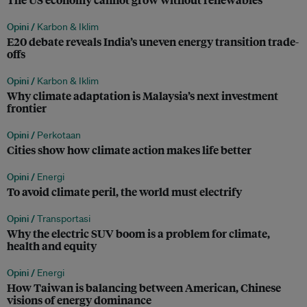
Opini /
Karbon & Iklim
E20 debate reveals India’s uneven energy transition trade-
offs
Opini /
Karbon & Iklim
Why climate adaptation is Malaysia’s next investment
frontier
Opini /
Perkotaan
Cities show how climate action makes life better
Opini /
Energi
To avoid climate peril, the world must electrify
Opini /
Transportasi
Why the electric SUV boom is a problem for climate,
health and equity
Opini /
Energi
How Taiwan is balancing between American, Chinese
visions of energy dominance