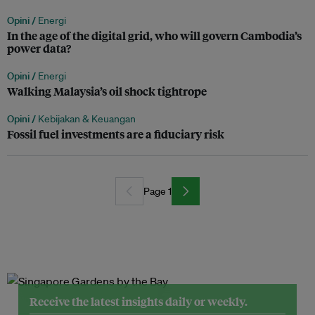
Opini /
Energi
In the age of the digital grid, who will govern Cambodia’s
power data?
Opini /
Energi
Walking Malaysia’s oil shock tightrope
Opini /
Kebijakan & Keuangan
Fossil fuel investments are a fiduciary risk
Page 1
Receive the latest insights daily or weekly.