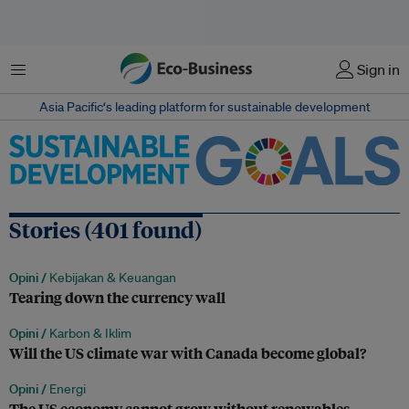
Menu
Sign in
Asia Pacific‘s leading platform for sustainable development
Stories (401 found)
Opini /
Kebijakan & Keuangan
Tearing down the currency wall
Opini /
Karbon & Iklim
Will the US climate war with Canada become global?
Opini /
Energi
The US economy cannot grow without renewables