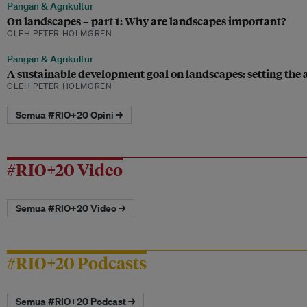
Pangan & Agrikultur
On landscapes – part 1: Why are landscapes important?
OLEH PETER HOLMGREN
Pangan & Agrikultur
A sustainable development goal on landscapes: setting th
OLEH PETER HOLMGREN
Semua #RIO+20 Opini →
#RIO+20 Video
Semua #RIO+20 Video →
#RIO+20 Podcasts
Semua #RIO+20 Podcast →