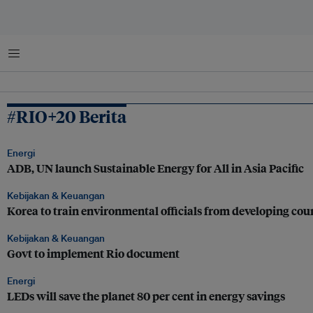
Menu
#RIO+20 Berita
Energi
ADB, UN launch Sustainable Energy for All in Asia Pacific
Kebijakan & Keuangan
Korea to train environmental officials from developing cou
Kebijakan & Keuangan
Govt to implement Rio document
Energi
LEDs will save the planet 80 per cent in energy savings