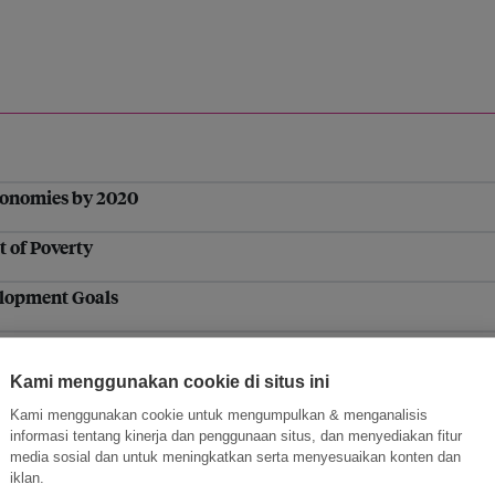
economies by 2020
t of Poverty
velopment Goals
n at Rio+20
Kami menggunakan cookie di situs ini
uth American Alliance with the Latin American Quality Inst
Kami menggunakan cookie untuk mengumpulkan & menganalisis
informasi tentang kinerja dan penggunaan situs, dan menyediakan fitur
utcome document
media sosial dan untuk meningkatkan serta menyesuaikan konten dan
iklan.