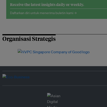
Receive the latest insights daily or weekly.
Daftarkan diri untuk menerima buletin kami →
Organisasi Strategis