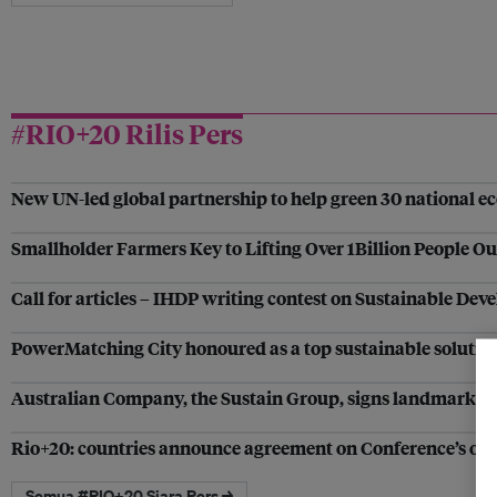
#RIO+20 Rilis Pers
New UN-led global partnership to help green 30 national 
Smallholder Farmers Key to Lifting Over 1Billion People Ou
Call for articles – IHDP writing contest on Sustainable De
PowerMatching City honoured as a top sustainable solutio
Australian Company, the Sustain Group, signs landmark So
Rio+20: countries announce agreement on Conference’s o
Semua #RIO+20 Siara Pers →