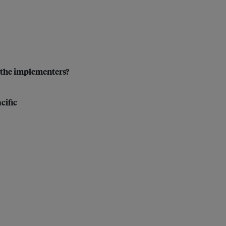
 the implementers?
cific