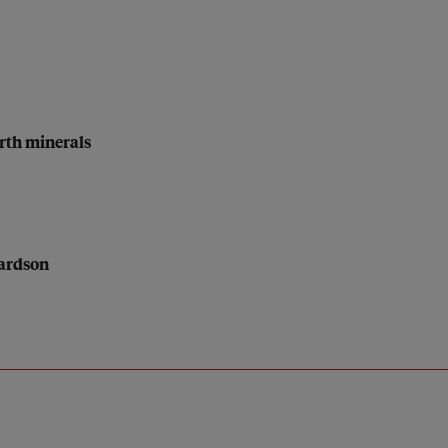
arth minerals
hardson