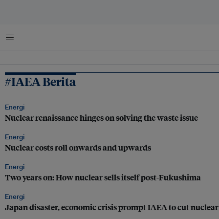
Menu
#IAEA Berita
Energi
Nuclear renaissance hinges on solving the waste issue
Energi
Nuclear costs roll onwards and upwards
Energi
Two years on: How nuclear sells itself post-Fukushima
Energi
Japan disaster, economic crisis prompt IAEA to cut nuclea