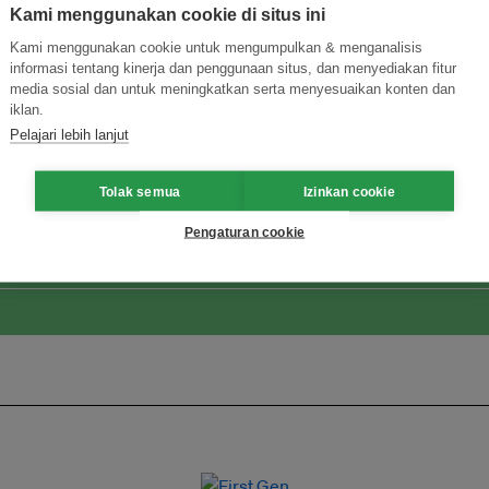
Kami menggunakan cookie di situs ini
Kami menggunakan cookie untuk mengumpulkan & menganalisis
informasi tentang kinerja dan penggunaan situs, dan menyediakan fitur
media sosial dan untuk meningkatkan serta menyesuaikan konten dan
iklan.
Pelajari lebih lanjut
ormasi Inovasi untuk Keberlanjutan
Gabung dengan Ekosist
Tolak semua
Izinkan cookie
Pengaturan cookie