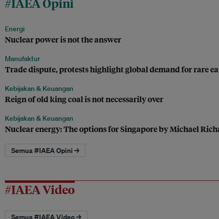
#IAEA Opini
Energi
Nuclear power is not the answer
Manufaktur
Trade dispute, protests highlight global demand for rare e
Kebijakan & Keuangan
Reign of old king coal is not necessarily over
Kebijakan & Keuangan
Nuclear energy: The options for Singapore by Michael Ric
Semua #IAEA Opini →
#IAEA Video
Semua #IAEA Video →