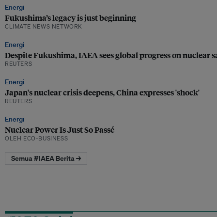
Energi
Fukushima’s legacy is just beginning
CLIMATE NEWS NETWORK
Energi
Despite Fukushima, IAEA sees global progress on nuclear s
REUTERS
Energi
Japan's nuclear crisis deepens, China expresses 'shock'
REUTERS
Energi
Nuclear Power Is Just So Passé
OLEH ECO-BUSINESS
Semua #IAEA Berita →