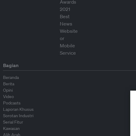
Bagian
Beranda
Berita
Opini
Video
Podcasts
Laporan Khusus
Sorotan Industri
Serial Fitur
Kawasan
Alih Arah