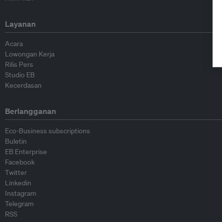
Layanan
Acara
Lowongan Kerja
Rilis Pers
Studio EB
Kecerdasan
Berlangganan
Eco-Business subscriptions
Buletin
EB Enterprise
Facebook
Twitter
Linkedin
Instagram
Telegram
RSS