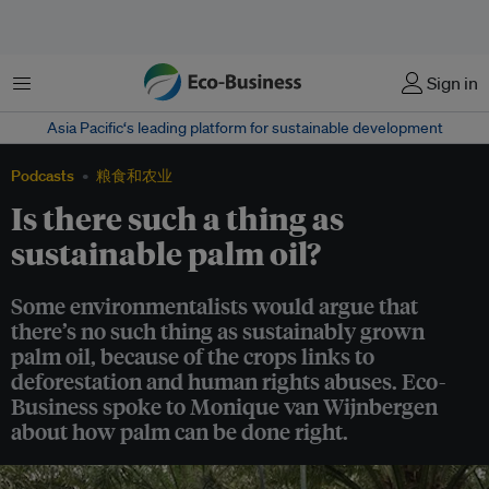
菜单
Sign in
Asia Pacific‘s leading platform for sustainable development
Podcasts
粮食和农业
Is there such a thing as
sustainable palm oil?
Some environmentalists would argue that
there’s no such thing as sustainably grown
palm oil, because of the crops links to
deforestation and human rights abuses. Eco-
Business spoke to Monique van Wijnbergen
about how palm can be done right.