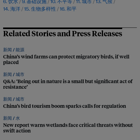
6. 饮水
9. 基础设施
10. 不平等
11. 城市
13. 气候
14. 海洋
15. 生物多样性
16. 和平
Related Stories and Press Releases
新闻 /
能源
China’s wind farms can protect migratory birds, if well
placed
新闻 /
城市
Q&A: ‘Being out in nature is a small but significant act of
resistance’
新闻 /
城市
China’s bird tourism boom sparks calls for regulation
新闻 /
水
New report warns wetlands face critical threats without
swift action