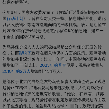
昝启杰解释说。
今年6月，国家发改委发布了《候鸟迁飞通道保护修复中
国
行动计划
》，旨在应对人类干扰、栖息地碎片化、退化
以及入侵物种等南方湿地面临的严峻挑战。该计划期望在
到2030年保护候鸟迁飞通道沿途90%的栖息地，建立一
个全面的国家保护网络。
为鸟类保护投入人力的积极结果是公众对保护态度的转
变，进而
影响了
政府在栖息地保护方面的政策。观鸟活动
的增加并非深圳独有；过去十年间，中国各地的观鸟者数
量增加了十倍以上。
2023年的普查
显示，观鸟者数量从
2010年的2万人
增加到了34万人。
总部位于北京的自然之友野鸟会负责人陆莉也确认了观念
趋势正在增强，“随着观鸟越来越受欢迎，人们对鸟类保
育和栖息地保护的态度有所改善。” 她说。在云南、江苏
以及北京等地，观鸟爱好者在制定政策宣传和规划方面发
挥了重要的作用。她告诉对话地球：“目前，政府开展某