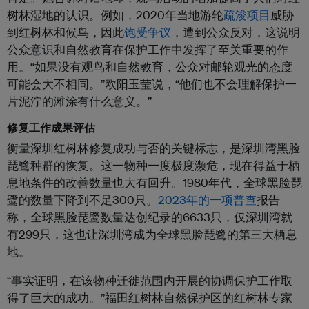
树林湿地的认识。例如，2020年当地游轮
疏浚项目
威胁
到红树林和候鸟，因此
饱受争议
，遭到公众反对，这说明
公众意识和自然教育在保护工作中发挥了至关重要的作
用。“如果没有观鸟和自然教育，公众对邮轮观光的态度
可能会大不相同。”欧阳玉莹说，“他们也不会理解保护一
片泥泞的滩涂有什么意义。”
修复工作成果评估
衡量深圳红树林修复成功与否的关键标志，是深圳湾黑脸
琵鹭种群的恢复。这一物种一度极度濒危，现在得益于栖
息地条件的改善数量也大有回升。1980年代，全球黑脸琵
鹭的数量下降到不足300只。
2023年的一项普查
报告
称，全球黑脸琵鹭数量达创纪录的6633只，仅深圳湾就
有299只，这也让深圳湾成为全球黑脸琵鹭的第三大栖息
地。
“事实证明，在该物种迁徙范围内开展的协调保护工作取
得了巨大的成功。”福田红树林自然保护区的红树林专家