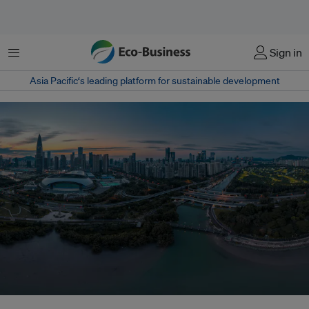
菜单
Sign in
Asia Pacific‘s leading platform for sustainable development
Shenzhen’s 260km-long coastline, fortified by mangroves, serves as the