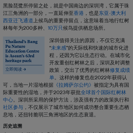
黑脸琵鹭所停留之处，就是中国南边的深圳湾，它属于珠
江三角洲的一部分，一直延伸至
香港
，也是
东亚-澳大利
西亚迁飞通道
上候鸟的重要停留点，这意味着当地行红树
林每年为200多种、
10万只
候鸟提供栖息场所。
深圳值得关注的原因，不仅它充满
Thailand’s Bang
Pu Nature
“
未来感
”的天际线和快速的城市化进
Education Centre
程，还因为它以生态行动。在城市化
is Asean’s 63rd
heritage park
开发重创红树林之后，深圳及时调整
立即阅读 →
政策，交出了优秀的红树林
修复
成绩
单
。这样的修复也在2022年获得认
可，当地一片湿地根据
《拉姆萨尔公约》
被指定为具有国
际重要性的湿地，并于2023年获批
全球首个国际红树林
中心
。深圳所采用的保护方法，涉及强有力的政策执行和
社区参与
，不仅展示了城市地区如何成功整合重要生态栖
息地，还扭转脆弱三角洲地区的生态衰退。
历史追溯