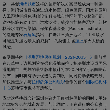
剧。类似
海绵城市
这样的创新解决方案已经成为一种选
择，海绵城市旨在通过透水路面、绿色屋顶、雨水花园和
人工湿地等绿色基础设施解决城市地区的雨水径流问题。
这些措施有助于防止洪水泛滥，减少可能损害湿地、红树
林等水道的污染物。保尔森基金会（Paulson Institute）
的湿地专家
石建斌
指出，在珠江三角洲地区，“工业废水
可能是对湿地最大的威胁”，鸟类也面临
撞上
摩天大楼的
风险。
备受期待的
《深圳湿地保护规划（2021-2035）》
目前尚
在起草中，该规划旨在强化湿地保护，把深圳建设成国际
湿地城市。规划的最终版本预计将在2024年7月后向民众
公布，届时将有助于促进问责制度，同时协助战略规划。
加快推进深圳与
拉姆萨尔公约组织
合作的首个
国际红树林
中心
落地该市也将有所帮助。
应对这些挑战会让深圳在致力于红树林保护的同时，更好
地驾驭复杂的城市发展。与此同时，正在进行的公众参与