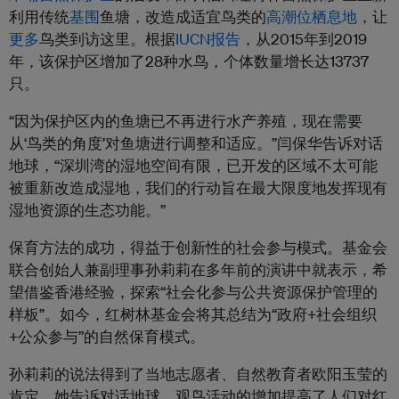
利用传统
基围
鱼塘，改造成适宜鸟类的
高潮位栖息地
，让
更多
鸟类到访这里。根据
IUCN报告
，从2015年到2019
年，该保护区增加了28种水鸟，个体数量增长达13737
只。
“因为保护区内的鱼塘已不再进行水产养殖，现在需要
从‘鸟类的角度’对鱼塘进行调整和适应。”闫保华告诉对话
地球，“深圳湾的湿地空间有限，已开发的区域不太可能
被重新改造成湿地，我们的行动旨在最大限度地发挥现有
湿地资源的生态功能。”
保育方法的成功，得益于创新性的社会参与模式。基金会
联合创始人兼副理事孙莉莉在多年前的演讲中就表示，希
望借鉴香港经验，探索“社会化参与公共资源保护管理的
样板”。如今，红树林基金会将其总结为“政府+社会组织
+公众参与”的自然保育模式。
孙莉莉的说法得到了当地志愿者、自然教育者欧阳玉莹的
肯定。她告诉对话地球，观鸟活动的增加提高了人们对红