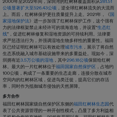
2000年至2022年间，深圳湾的红树林覆盖面积从
281.51
公顷显著扩大至526.43公顷
，逆全球红树林流失的大流而
上。而后，红树林保护更往质量提升上走。2021年，《
国
家湿地保护法
》进一步加强了红树林保护工作，这个强有
力的法律框架禁止未经许可的填海造地，并设置“
生态红
线
”，促进红树林修复和湿地资源的可持续利用。法律要
求严惩违法行为，并强调湿地生物多样性的重要性。福田
区已经证明红树林可以有效处理
城市污水
，展示了将自然
生态系统融入城市基础设施带来的多重益处。现如今，深
圳拥有近
3.5万公顷的湿地
，其中
296.18公顷
保留给红树
林。最大的一片红树林位于
福田国家自然保护区
，占地约
100公顷，构成了一条重要的生态走廊，连接分散在城市
空间内的红树林区域，促进鸟类迁徙，提高它们的存活
率，同时作为抵御城市侵蚀的天然屏障。
多方合作
福田红树林国家级自然保护区东侧的
福田红树林生态园
代
表了公共资源管理的一种开创性模式，凸显了多方利益相
关机构合作的有效性。2015年开园以来，福田红树林生态