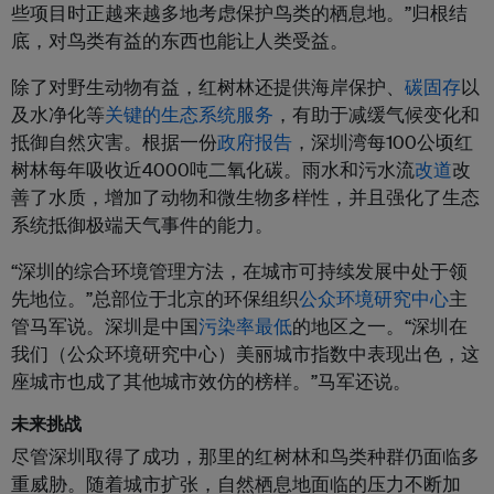
些项目时正越来越多地考虑保护鸟类的栖息地。”归根结
底，对鸟类有益的东西也能让人类受益。
除了对野生动物有益，红树林还提供海岸保护、
碳固存
以
及水净化等
关键的生态系统服务
，有助于减缓气候变化和
抵御自然灾害。根据一份
政府报告
，深圳湾每100公顷红
树林每年吸收近4000吨二氧化碳。雨水和污水流
改道
改
善了水质，增加了动物和微生物多样性，并且强化了生态
系统抵御极端天气事件的能力。
“深圳的综合环境管理方法，在城市可持续发展中处于领
先地位。”总部位于北京的环保组织
公众环境研究中心
主
管马军说。深圳是中国
污染率最低
的地区之一。“深圳在
我们（公众环境研究中心）美丽城市指数中表现出色，这
座城市也成了其他城市效仿的榜样。”马军还说。
未来挑战
尽管深圳取得了成功，那里的红树林和鸟类种群仍面临多
重威胁。随着城市扩张，自然栖息地面临的压力不断加