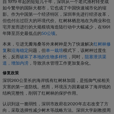
自 1979 年起的短短几十年，深圳从一个老式渔村转变成
如今繁华的国际大都市，它也成了中国快速城市化的缩
影。作为中国第一个经济特区，深圳率先进行经济改革，
但也付出过巨大的环境代价。红树林栖息地在为商业和住
宅开发而进行的大规模填海造陆行动中大幅减少，在1991
年降至历史最低点的
50公顷
。
本来，引进无瓣海桑等外来树种是为了快速解决
红树林修
复
和
沿海稳定
问题，但
单一栽培
模式下，该树种过度生
长，反而
破坏了本地的生物多样性
，同时，
阻塞泄洪渠
道，增加内涝
，导致洪水管理工作更加复杂化。
修复政策
深圳260公里长的海岸线有红树林加固，是抵御气候相关
灾害的第一道防线。然而，环境压力因素破坏了海岸线的
结构完整性，削弱了红树林的保护作用。
认识到这一脆弱性，深圳市政府在2020年左右改变了方
向，采取选择性减少树木等战略方法。深圳大学副教授周