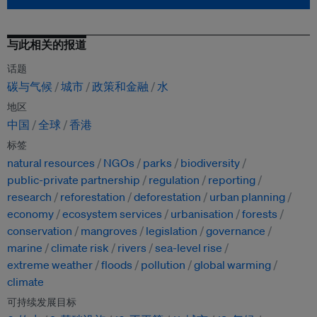
与此相关的报道
话题
碳与气候
城市
政策和金融
水
地区
中国
全球
香港
标签
natural resources
NGOs
parks
biodiversity
public-private partnership
regulation
reporting
research
reforestation
deforestation
urban planning
economy
ecosystem services
urbanisation
forests
conservation
mangroves
legislation
governance
marine
climate risk
rivers
sea-level rise
extreme weather
floods
pollution
global warming
climate
可持续发展目标