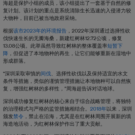
海超是保护小组的成员，该小组提出了一套基于自然的修
复计划。该计划的重点是系统清除生长迅速的入侵潜力较
大物种，目前已被当地政府采纳。
根据
该市2023年的环境报告
，2022年深圳通过选择性砍
伐快速生长的无瓣海桑，新建红树林12.72公顷，修复
13.08公顷。此举虽然导致红树林的整体覆盖率
短暂下
降
，但促进了本地物种的再生，让它们能够重新在湿地中
形成群落。
“深圳采取审慎的
间伐
、选择性砍伐以及保持适宜的水文
条件等措施，类似的谨慎管理措施让本地物种可以自然恢
复，增强红树林的多样性，”周海超告诉对话地球。
深圳成功修复红树林的核心来自于综合战略管理，将独特
的治理模式与严格的监管措施相结合。
2018年
以来，深圳
颁发
禁令
，禁止在沿海，尤其是在红树林周围开展新的填
海造地活动，为红树林保护作出了重大贡献。