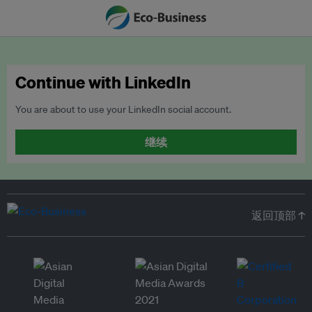
Continue with LinkedIn
You are about to use your LinkedIn social account.
继续
返回顶部 ↑