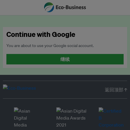
Continue with Google
You are about to use your Google social account.
继续
返回顶部 ↑