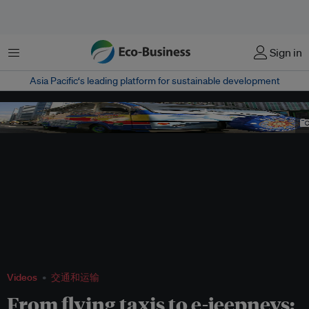
菜单
Sign in
Asia Pacific‘s leading platform for sustainable development
An e-jeepney in the Philippines. A growing movement is underway to electrify
Southeast Asia's transport to clear ever-smoggier skies. Image: Eco-Business
Videos
交通和运输
From flying taxis to e-jeepneys: