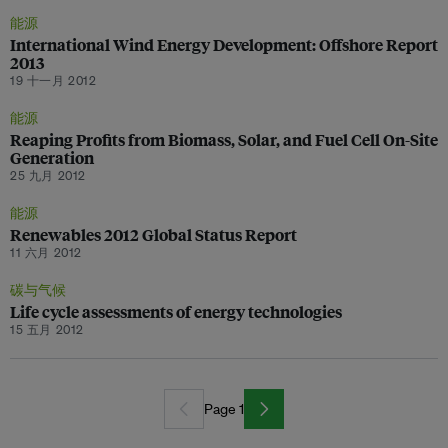
能源
International Wind Energy Development: Offshore Report
2013
19 十一月 2012
能源
Reaping Profits from Biomass, Solar, and Fuel Cell On-Site
Generation
25 九月 2012
能源
Renewables 2012 Global Status Report
11 六月 2012
碳与气候
Life cycle assessments of energy technologies
15 五月 2012
Page 1