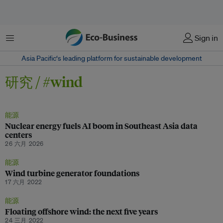
菜单
Sign in
Asia Pacific‘s leading platform for sustainable development
研究 / #wind
能源
Nuclear energy fuels AI boom in Southeast Asia data
centers
26 六月 2026
能源
Wind turbine generator foundations
17 六月 2022
能源
Floating offshore wind: the next five years
24 三月 2022