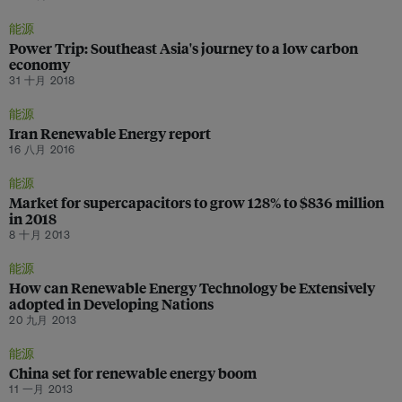
能源
Power Trip: Southeast Asia's journey to a low carbon
economy
31 十月 2018
能源
Iran Renewable Energy report
16 八月 2016
能源
Market for supercapacitors to grow 128% to $836 million
in 2018
8 十月 2013
能源
How can Renewable Energy Technology be Extensively
adopted in Developing Nations
20 九月 2013
能源
China set for renewable energy boom
11 一月 2013