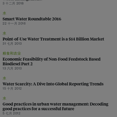
3 十二月 2018
水
Smart Water Roundtable 2016
22 十一月 2016
水
Point-of-Use Water Treatment is a $14 Billion Market
31 七月 2013
粮食和农业
Economic Feasibility of Non-Food Feedstock Based
Biodiesel Part 2
13 六月 2013
水
Water Scarcity: A Dive Into Global Reporting Trends
15 十月 2012
水
Good practices in urban water management: Decoding
good practices for a successful future
5 七月 2012