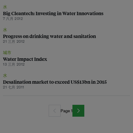
水
Big Cleantech: Investing in Water Innovations
7 六月 2012
水
Progress on drinking water and sanitation
21 三月 2012
城市
Water Impact Index
13 三月 2012
水
Desalination market to exceed US$13bn in 2015
21 七月 2011
Page 1