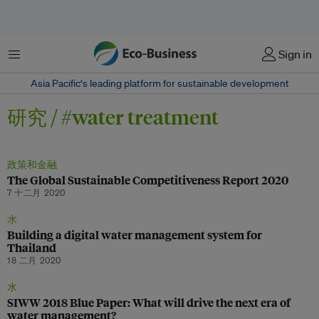
菜单
Sign in
Asia Pacific‘s leading platform for sustainable development
研究 / #water treatment
政策和金融
The Global Sustainable Competitiveness Report 2020
7 十二月 2020
水
Building a digital water management system for
Thailand
18 二月 2020
水
SIWW 2018 Blue Paper: What will drive the next era of
water management?