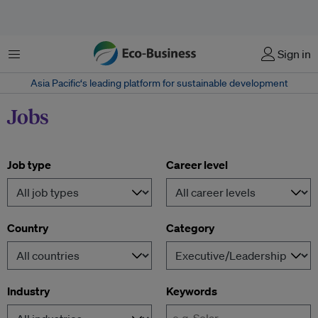
菜单
Sign in
Asia Pacific‘s leading platform for sustainable development
Jobs
Job type
Career level
Country
Category
Industry
Keywords