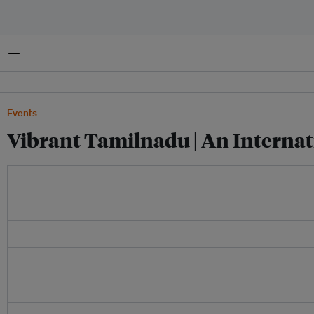
菜单
Events
Vibrant Tamilnadu | An Internat