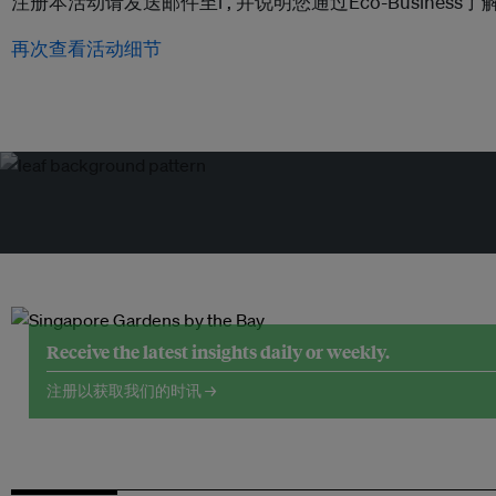
注册本活动请发送邮件至l ,
并说明您通过Eco-Busines
再次查看活动细节
Receive the latest insights daily or weekly.
注册以获取我们的时讯 →