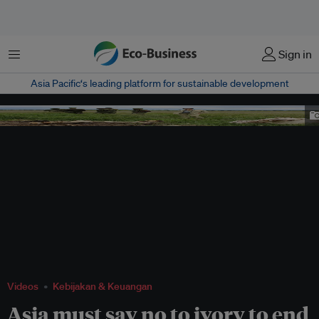
Menu
Sign in
Asia Pacific‘s leading platform for sustainable development
Image: LEBE campaign
Videos
Kebijakan & Keuangan
Asia must say no to ivory to end