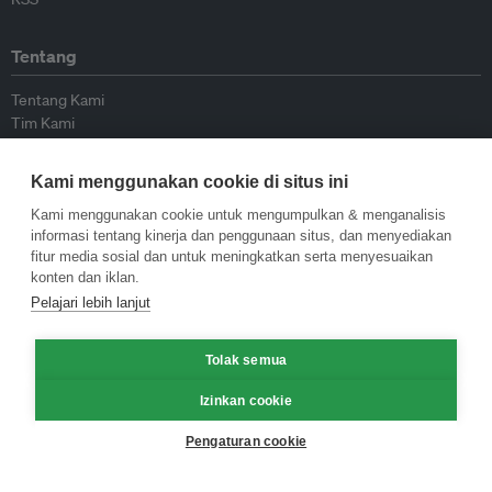
Tentang
Tentang Kami
Tim Kami
Bergabung dengan kami
Dewan Penasihat
Kami menggunakan cookie di situs ini
Kontributor
Hubungi Kami
Kami menggunakan cookie untuk mengumpulkan & menganalisis
informasi tentang kinerja dan penggunaan situs, dan menyediakan
fitur media sosial dan untuk meningkatkan serta menyesuaikan
Kebijakan
konten dan iklan.
Pelajari lebih lanjut
Pedoman Penerbitan Ulang
Pedoman Op-ed
Tolak semua
Pedoman Rilis Pers
Kebijakan Privasi
Izinkan cookie
Syarat & Ketentuan
Pengaturan cookie
© Eco-Business 2009—2026