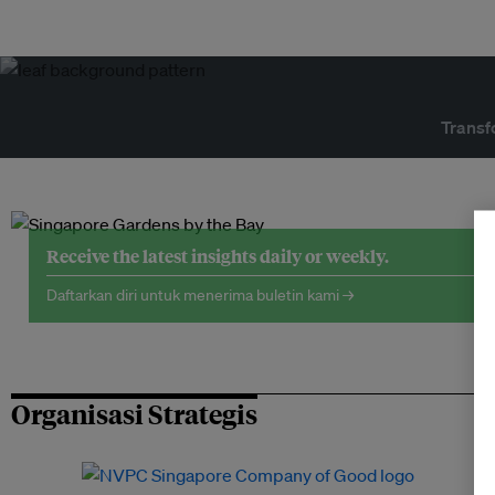
Transf
Receive the latest insights daily or weekly.
Daftarkan diri untuk menerima buletin kami →
Organisasi Strategis