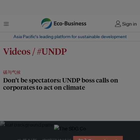
菜单
Sign in
Asia Pacific‘s leading platform for sustainable development
Videos / #UNDP
碳与气候
Don’t be spectators: UNDP boss calls on
corporates to act on climate