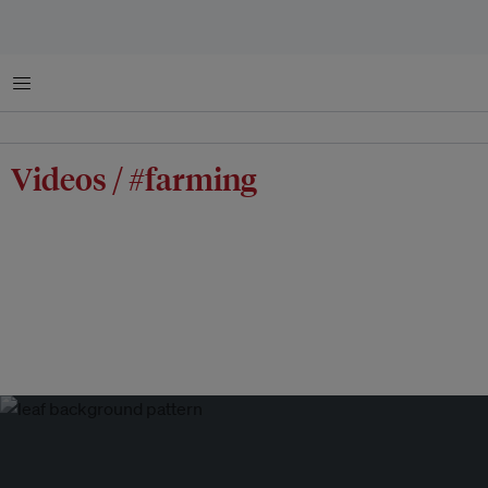
菜单
Videos / #farming