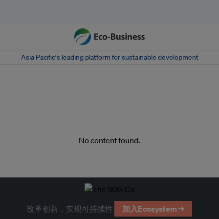
Asia Pacific‘s leading platform for sustainable development
No content found.
改革创新，实现可持续性
加入Ecosystem →