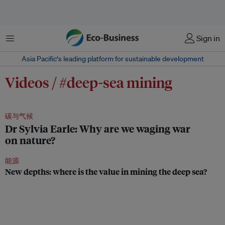
菜单
Sign in
Asia Pacific‘s leading platform for sustainable development
Videos / #deep-sea mining
碳与气候
Dr Sylvia Earle: Why are we waging war
on nature?
能源
New depths: where is the value in mining the deep sea?