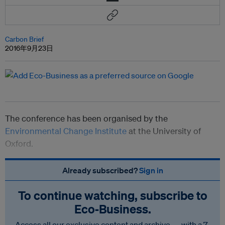
Carbon Brief
2016年9月23日
The conference has been organised by the
Environmental Change Institute
at the University of
Oxford.
Already subscribed?
Sign in
To continue watching, subscribe to
Eco‑Business.
Access all our exclusive content and archive — with a 7-