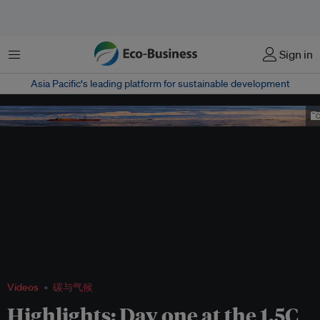
菜单
Sign in
Asia Pacific‘s leading platform for sustainable development
arctic ice cap melt
Videos
碳与气候
Highlights: Day one at the 1.5C