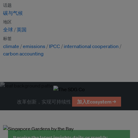
话题
碳与气候
地区
全球
英国
标签
climate
emissions
IPCC
international cooperation
carbon accounting
改革创新，实现可持续性
加入Ecosystem →
Receive the latest insights daily or weekly.