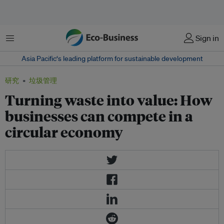
菜单
Sign in
Asia Pacific‘s leading platform for sustainable development
研究
垃圾管理
Turning waste into value: How
businesses can compete in a
circular economy