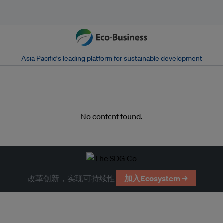
Asia Pacific‘s leading platform for sustainable development
No content found.
改革创新，实现可持续性
加入Ecosystem →