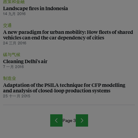
政策和金融
Landscape fires in Indonesia
14 九月 2016
交通
A new paradigm for urban mobility: How fleets of shared
vehicles can end the car dependency of cities
24 三月 2016
碳与气候
Cleaning Delhi's air
7 一月 2016
制造业
Adaptation of the PSILA technique for CFP modelling
and analysis of closed-loop production systems
25 十一月 2015
Page 3