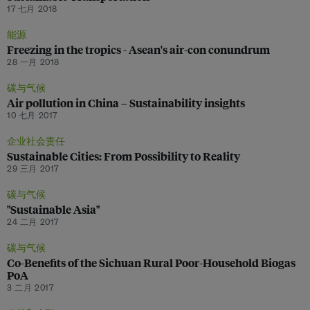
17 七月 2018
能源
Freezing in the tropics - Asean's air-con conundrum
28 一月 2018
碳与气候
Air pollution in China – Sustainability insights
10 七月 2017
企业社会责任
Sustainable Cities: From Possibility to Reality
29 三月 2017
碳与气候
"Sustainable Asia"
24 二月 2017
碳与气候
Co-Benefits of the Sichuan Rural Poor-Household Biogas
PoA
3 二月 2017