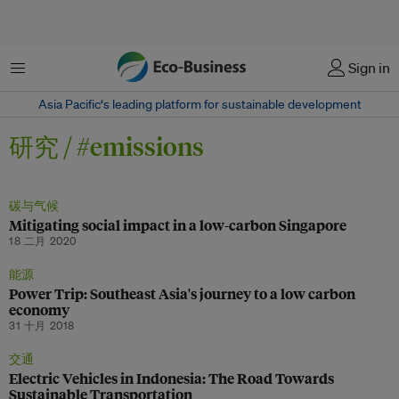
菜单
Sign in
Asia Pacific‘s leading platform for sustainable development
研究 / #emissions
碳与气候
Mitigating social impact in a low-carbon Singapore
18 二月 2020
能源
Power Trip: Southeast Asia's journey to a low carbon
economy
31 十月 2018
交通
Electric Vehicles in Indonesia: The Road Towards
Sustainable Transportation