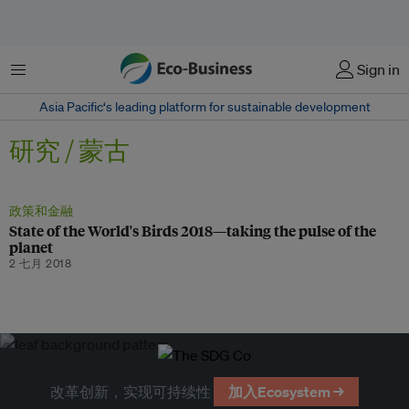
菜单
Sign in
Asia Pacific‘s leading platform for sustainable development
研究 / 蒙古
政策和金融
State of the World's Birds 2018—taking the pulse of the
planet
2 七月 2018
改革创新，实现可持续性
加入Ecosystem →