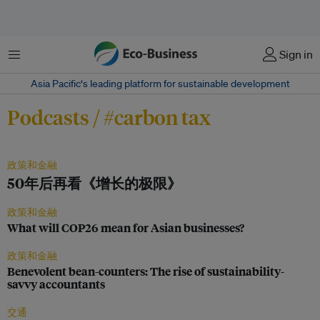
菜单
Sign in
Asia Pacific‘s leading platform for sustainable development
Podcasts / #carbon tax
政策和金融
50年后再看《增长的极限》
政策和金融
What will COP26 mean for Asian businesses?
政策和金融
Benevolent bean-counters: The rise of sustainability-
savvy accountants
交通