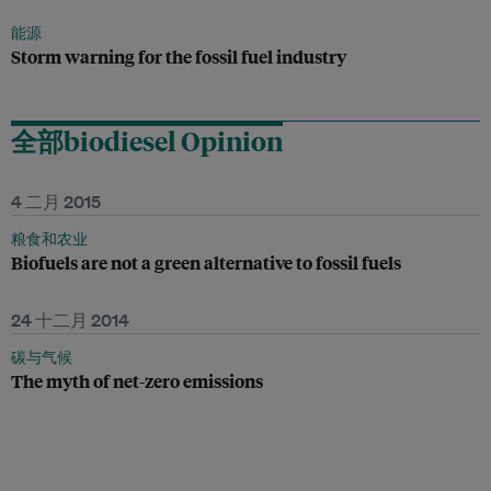
能源
Storm warning for the fossil fuel industry
全部biodiesel Opinion
4 二月 2015
粮食和农业
Biofuels are not a green alternative to fossil fuels
24 十二月 2014
碳与气候
The myth of net-zero emissions