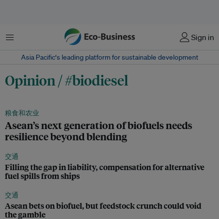
菜单
Sign in
Asia Pacific‘s leading platform for sustainable development
Opinion / #biodiesel
粮食和农业
Asean’s next generation of biofuels needs
resilience beyond blending
交通
Filling the gap in liability, compensation for alternative
fuel spills from ships
交通
Asean bets on biofuel, but feedstock crunch could void
the gamble