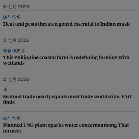
6 七月 2026
碳与气候
Heat and pests threaten gourd essential to Indian music
3 七月 2026
粮食和农业
This Philippine coastal farm is redefining farming with
wetlands
2 七月 2026
水
Seafood trade nearly equals meat trade worldwide, FAO
finds
碳与气候
Planned LNG plant sparks water concerns among Thai
farmers