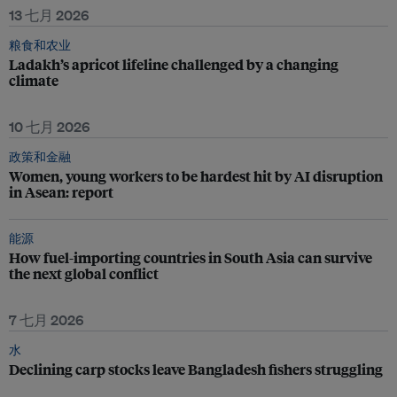
13 七月 2026
粮食和农业
Ladakh’s apricot lifeline challenged by a changing
climate
10 七月 2026
政策和金融
Women, young workers to be hardest hit by AI disruption
in Asean: report
能源
How fuel-importing countries in South Asia can survive
the next global conflict
7 七月 2026
水
Declining carp stocks leave Bangladesh fishers struggling