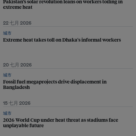
Pakistan’s solar revolution leans on workers toiling in
extreme heat
22 七月 2026
城市
Extreme heat takes toll on Dhaka's informal workers
20 七月 2026
城市
Fossil fuel megaprojects drive displacement in
Bangladesh
15 七月 2026
城市
2026 World Cup under heat threat as stadiums face
unplayable future