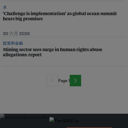
水
‘Challenge is implementation’ as global ocean summit
hears big promises
30 六月 2026
政策和金融
Mining sector sees surge in human rights abuse
allegations: report
Page 1