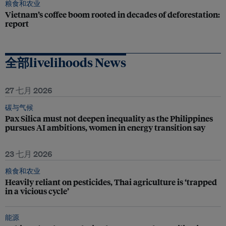
粮食和农业
Vietnam’s coffee boom rooted in decades of deforestation:
report
全部livelihoods News
27 七月 2026
碳与气候
Pax Silica must not deepen inequality as the Philippines
pursues AI ambitions, women in energy transition say
23 七月 2026
粮食和农业
Heavily reliant on pesticides, Thai agriculture is ‘trapped
in a vicious cycle’
能源