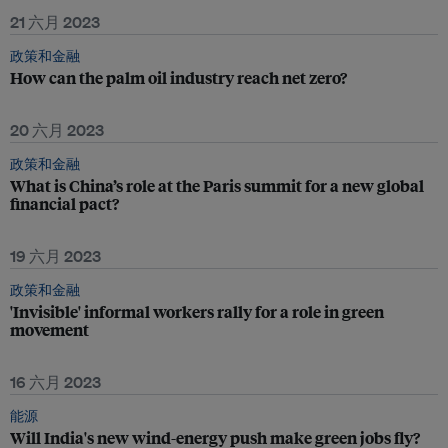
21 六月 2023
政策和金融
How can the palm oil industry reach net zero?
20 六月 2023
政策和金融
What is China’s role at the Paris summit for a new global
financial pact?
19 六月 2023
政策和金融
'Invisible' informal workers rally for a role in green
movement
16 六月 2023
能源
Will India's new wind-energy push make green jobs fly?