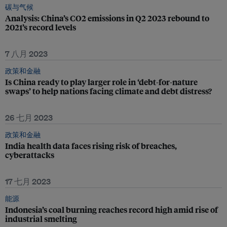
碳与气候
Analysis: China’s CO2 emissions in Q2 2023 rebound to
2021’s record levels
7 八月 2023
政策和金融
Is China ready to play larger role in ‘debt-for-nature
swaps’ to help nations facing climate and debt distress?
26 七月 2023
政策和金融
India health data faces rising risk of breaches,
cyberattacks
17 七月 2023
能源
Indonesia’s coal burning reaches record high amid rise of
industrial smelting