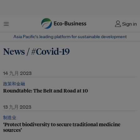
菜单
Sign in
Asia Pacific‘s leading platform for sustainable development
News / #Covid-19
14 九月 2023
政策和金融
Roundtable: The Belt and Road at 10
13 九月 2023
制造业
‘Protect biodiversity to secure traditional medicine
sources’