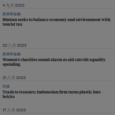
4 九月 2023
政策和金融
Bhutan seeks to balance economy and environment with
tourist tax
22 八月 2023
政策和金融
Women's charities sound alarm as aid cuts hit equality
spending
21 八月 2023
垃圾
Trash to treasure: Indonesian firm turns plastic into
bricks
17 八月 2023