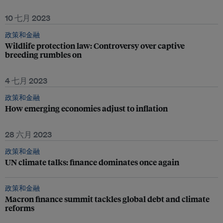
10 七月 2023
政策和金融
Wildlife protection law: Controversy over captive
breeding rumbles on
4 七月 2023
政策和金融
How emerging economies adjust to inflation
28 六月 2023
政策和金融
UN climate talks: finance dominates once again
政策和金融
Macron finance summit tackles global debt and climate
reforms