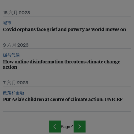
15 六月 2023
城市
Covid orphans face grief and poverty as world moves on
9 六月 2023
碳与气候
How online disinformation threatens climate change
action
7 六月 2023
政策和金融
Put Asia’s children at centre of climate action: UNICEF
Page 4