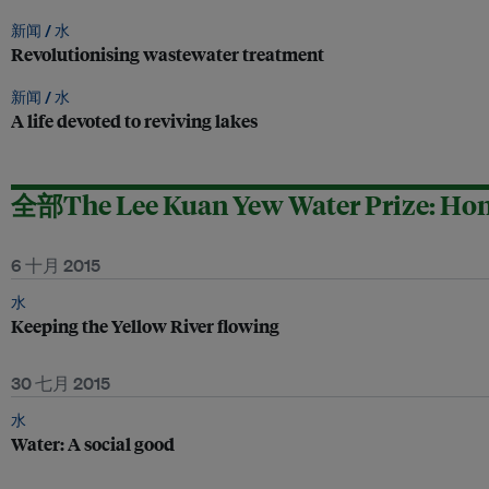
新闻 /
水
Revolutionising wastewater treatment
新闻 /
水
A life devoted to reviving lakes
全部The Lee Kuan Yew Water Prize: Hono
6 十月 2015
水
Keeping the Yellow River flowing
30 七月 2015
水
Water: A social good