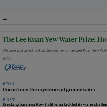
菜单
The Lee Kuan Yew Water Prize: Hon
We take a detailed look at the journey of the Lee Kuan Yew W
发起方：
新闻 /
水
Unearthing the mysteries of groundwater
新闻 /
水
Breaking barriers: How California tackled its water challe