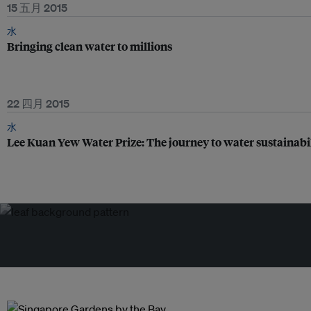
15 五月 2015
水
Bringing clean water to millions
22 四月 2015
水
Lee Kuan Yew Water Prize: The journey to water sustainabi