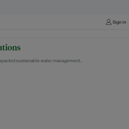
Sign in
utions
e impacted sustainable water management.