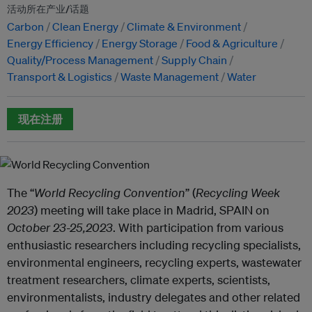
活动所在产业/话题
Carbon
Clean Energy
Climate & Environment
Energy Efficiency
Energy Storage
Food & Agriculture
Quality/Process Management
Supply Chain
Transport & Logistics
Waste Management
Water
现在注册
The “
World Recycling Convention
” (
Recycling Week
2023
) meeting will take place in Madrid, SPAIN on
October 23-25,2023
. With participation from various
enthusiastic researchers including recycling specialists,
environmental engineers, recycling experts, wastewater
treatment researchers, climate experts, scientists,
environmentalists, industry delegates and other related