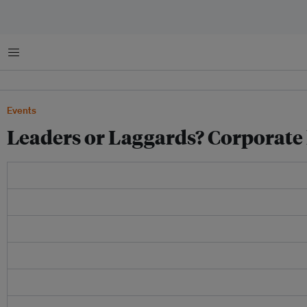
菜单
Events
Leaders or Laggards? Corporate 