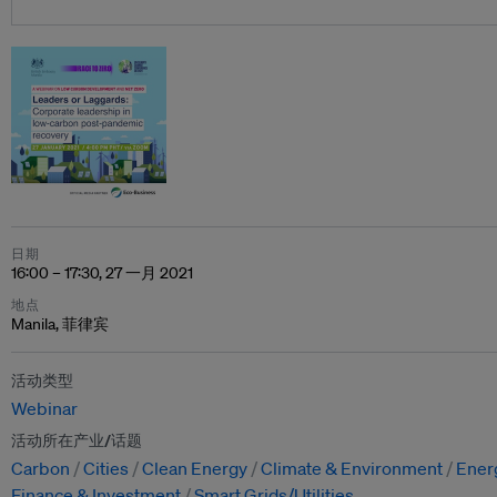
日期
16:00 – 17:30, 27 一月 2021
地点
Manila, 菲律宾
活动类型
Webinar
活动所在产业/话题
Carbon
Cities
Clean Energy
Climate & Environment
Energ
Finance & Investment
Smart Grids/Utilities