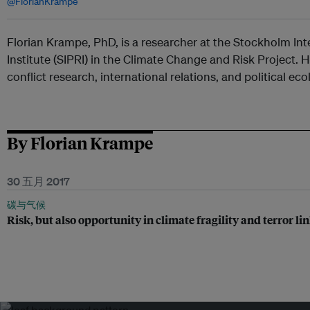
@FlorianKrampe
Florian Krampe, PhD, is a researcher at the Stockholm In
Institute (SIPRI) in the Climate Change and Risk Project. 
conflict research, international relations, and political eco
By Florian Krampe
30 五月 2017
碳与气候
Risk, but also opportunity in climate fragility and terror li