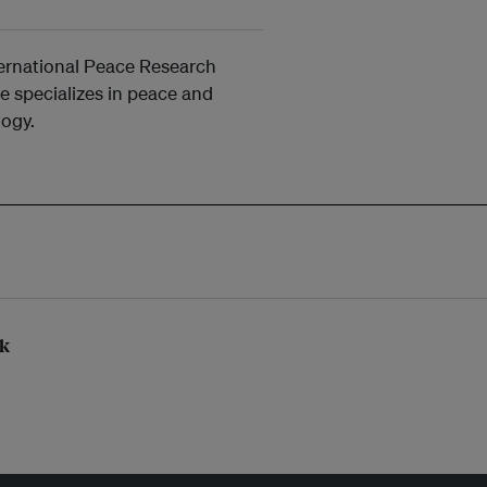
ternational Peace Research
He specializes in peace and
logy.
nk