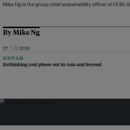
Mike Ng is the group chief sustainability officer of OCBC 
By Mike Ng
27 二月 2026
政策和金融
Rethinking coal phase-out in Asia and beyond