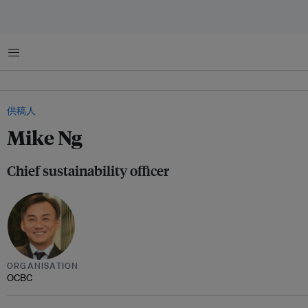
菜单
供稿人
Mike Ng
Chief sustainability officer
ORGANISATION
OCBC