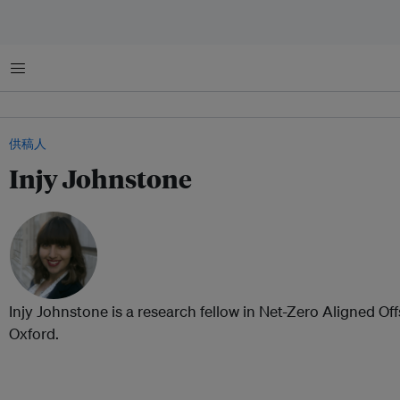
菜单
供稿人
Injy Johnstone
Injy Johnstone is a research fellow in Net-Zero Aligned Off
Oxford.