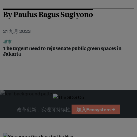
By Paulus Bagus Sugiyono
21 九月 2023
城市
The urgent need to rejuvenate public green spaces in
Jakarta
改革创新，实现可持续性
加入Ecosystem →