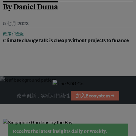
By Daniel Duma
5 七月 2023
政策和金融
Climate change talk is cheap without projects to finance
改革创新，实现可持续性
加入Ecosystem →
Receive the latest insights daily or weekly.