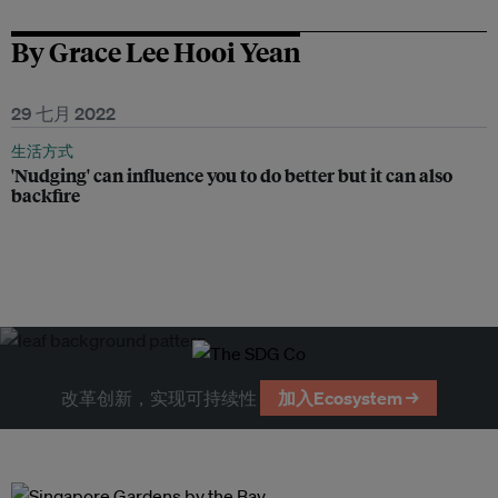
By Grace Lee Hooi Yean
29 七月 2022
生活方式
'Nudging' can influence you to do better but it can also
backfire
改革创新，实现可持续性
加入Ecosystem →