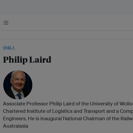
菜单
供稿人
Philip Laird
Associate Professor Philip Laird of the University of Wollo
Chartered Institute of Logistics and Transport and a Compa
Engineers. He is inaugural National Chairman of the Railw
Australasia