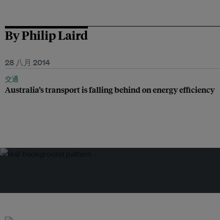
By Philip Laird
28 八月 2014
交通
Australia’s transport is falling behind on energy efficiency