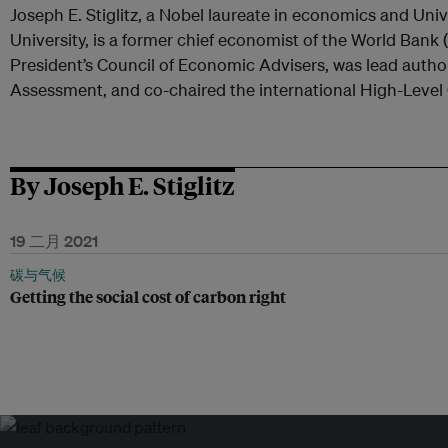
Joseph E. Stiglitz, a Nobel laureate in economics and Uni
University, is a former chief economist of the World Bank
President’s Council of Economic Advisers, was lead autho
Assessment, and co-chaired the international High-Leve
By Joseph E. Stiglitz
19 二月 2021
碳与气候
Getting the social cost of carbon right