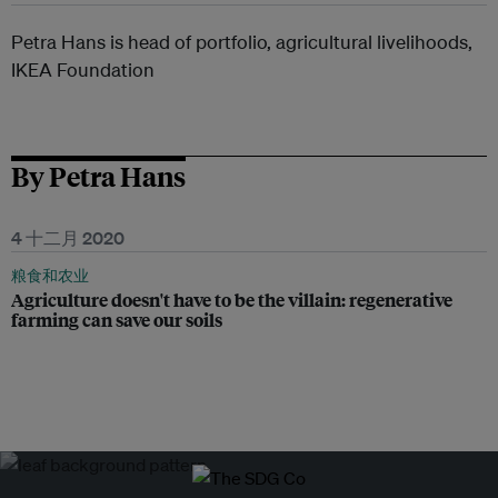
Petra Hans is head of portfolio, agricultural livelihoods,
IKEA Foundation
By Petra Hans
4 十二月 2020
粮食和农业
Agriculture doesn't have to be the villain: regenerative
farming can save our soils