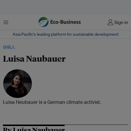
菜单
Sign in
Asia Pacific‘s leading platform for sustainable development
供稿人
Luisa Naubauer
Luisa Neubauer is a German climate activist.
By Luisa Naubauer