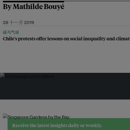
By Mathilde Bouyé
28 十一月 2019
碳与气候
Chile's protests offer lessons on social inequality and clima
Receive the latest insights daily or weekly.