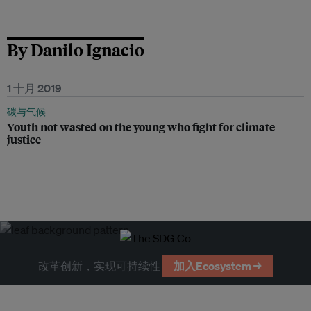
By Danilo Ignacio
1 十月 2019
碳与气候
Youth not wasted on the young who fight for climate
justice
改革创新，实现可持续性
加入Ecosystem →