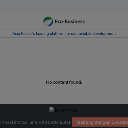
Asia Pacific‘s leading platform for sustainable development
No content found.
ormasi Inovasi untuk Keberlanjutan
Gabung dengan Ekosist