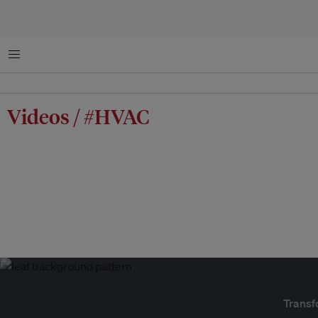
Menu
Videos / #HVAC
Transf