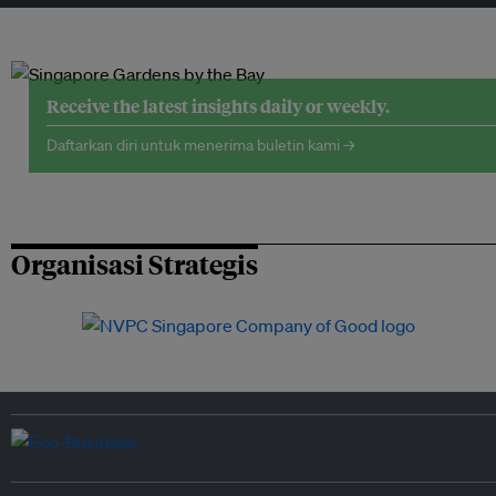
Receive the latest insights daily or weekly.
Daftarkan diri untuk menerima buletin kami →
Organisasi Strategis