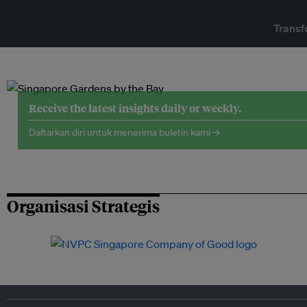
Transf
Receive the latest insights daily or weekly.
Daftarkan diri untuk menerima buletin kami →
Organisasi Strategis