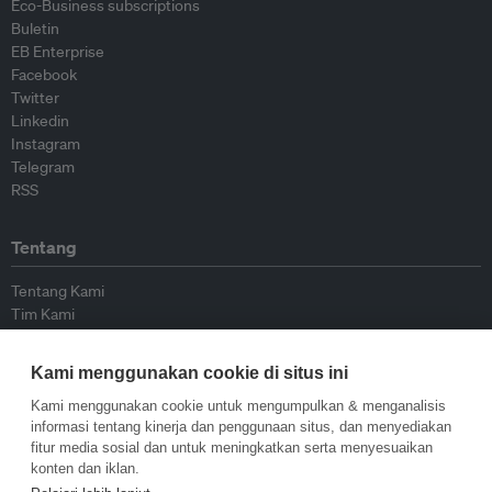
Eco-Business subscriptions
Buletin
EB Enterprise
Facebook
Twitter
Linkedin
Instagram
Telegram
RSS
Tentang
Tentang Kami
Tim Kami
Bergabung dengan kami
Dewan Penasihat
Kami menggunakan cookie di situs ini
Kontributor
Hubungi Kami
Kami menggunakan cookie untuk mengumpulkan & menganalisis
informasi tentang kinerja dan penggunaan situs, dan menyediakan
fitur media sosial dan untuk meningkatkan serta menyesuaikan
Kebijakan
konten dan iklan.