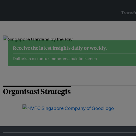
Transf
Receive the latest insights daily or weekly.
Daftarkan diri untuk menerima buletin kami →
Organisasi Strategis